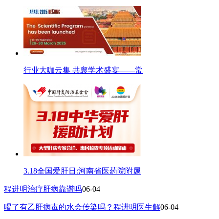
行业大咖云集 共襄学术盛宴——常
3.18全国爱肝日:河南省医药院附属
程进明治疗肝病靠谱吗
06-04
喝了有乙肝病毒的水会传染吗？程进明医生解
06-04