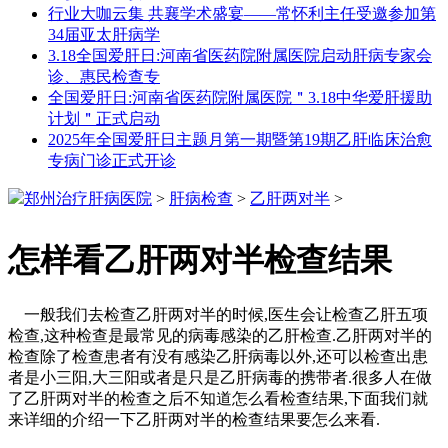
行业大咖云集 共襄学术盛宴——常怀利主任受邀参加第
34届亚太肝病学
3.18全国爱肝日:河南省医药院附属医院启动肝病专家会
诊、惠民检查专
全国爱肝日:河南省医药院附属医院＂3.18中华爱肝援助
计划＂正式启动
2025年全国爱肝日主题月第一期暨第19期乙肝临床治愈
专病门诊正式开诊
郑州治疗肝病医院
>
肝病检查
>
乙肝两对半
>
怎样看乙肝两对半检查结果
一般我们去检查乙肝两对半的时候,医生会让检查乙肝五项
检查,这种检查是最常见的病毒感染的乙肝检查.乙肝两对半的
检查除了检查患者有没有感染乙肝病毒以外,还可以检查出患
者是小三阳,大三阳或者是只是乙肝病毒的携带者.很多人在做
了乙肝两对半的检查之后不知道怎么看检查结果,下面我们就
来详细的介绍一下乙肝两对半的检查结果要怎么来看.