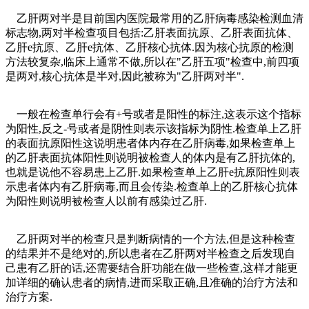
乙肝两对半是目前国内医院最常用的乙肝病毒感染检测血清
标志物,两对半检查项目包括:乙肝表面抗原、乙肝表面抗体、
乙肝e抗原、乙肝e抗体、乙肝核心抗体.因为核心抗原的检测
方法较复杂,临床上通常不做,所以在"乙肝五项"检查中,前四项
是两对,核心抗体是半对,因此被称为"乙肝两对半".
一般在检查单行会有+号或者是阳性的标注,这表示这个指标
为阳性,反之-号或者是阴性则表示该指标为阴性.检查单上乙肝
的表面抗原阳性这说明患者体内存在乙肝病毒,如果检查单上
的乙肝表面抗体阳性则说明被检查人的体内是有乙肝抗体的,
也就是说他不容易患上乙肝.如果检查单上乙肝е抗原阳性则表
示患者体内有乙肝病毒,而且会传染.检查单上的乙肝核心抗体
为阳性则说明被检查人以前有感染过乙肝.
乙肝两对半的检查只是判断病情的一个方法,但是这种检查
的结果并不是绝对的,所以患者在乙肝两对半检查之后发现自
己患有乙肝的话,还需要结合肝功能在做一些检查,这样才能更
加详细的确认患者的病情,进而采取正确,且准确的治疗方法和
治疗方案.