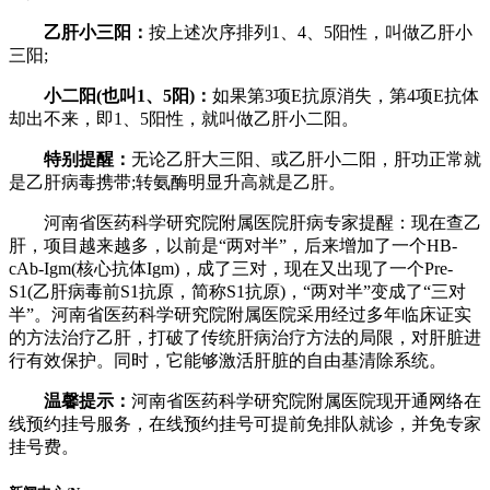
乙肝小三阳：
按上述次序排列1、4、5阳性，叫做乙肝小
三阳;
小二阳(也叫1、5阳)：
如果第3项E抗原消失，第4项E抗体
却出不来，即1、5阳性，就叫做乙肝小二阳。
特别提醒：
无论乙肝大三阳、或乙肝小二阳，肝功正常就
是乙肝病毒携带;转氨酶明显升高就是乙肝。
河南省医药科学研究院附属医院肝病专家提醒：现在查乙
肝，项目越来越多，以前是“两对半”，后来增加了一个HB-
cAb-Igm(核心抗体Igm)，成了三对，现在又出现了一个Pre-
S1(乙肝病毒前S1抗原，简称S1抗原)，“两对半”变成了“三对
半”。河南省医药科学研究院附属医院采用经过多年临床证实
的方法治疗乙肝，打破了传统肝病治疗方法的局限，对肝脏进
行有效保护。同时，它能够激活肝脏的自由基清除系统。
温馨提示：
河南省医药科学研究院附属医院现开通网络在
线预约挂号服务，在线预约挂号可提前免排队就诊，并免专家
挂号费。