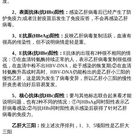
度。
2、表面抗体(抗HBs)阳性：
感染乙肝病毒后已经产生了防
护免疫力;或者注射疫苗后发生了免疫应答，不会再感染乙肝
病毒。
3、E抗原(HBeAg)阳性：
反映乙肝病毒复制活跃，血液有
很高的传染性，但不说明病情是轻是重。
4、E抗体(抗HBe)阳性：
E抗体的出现有2种很不相同的情
况：①在血清转氨酶持续正常的人，表示乙肝病毒复制很低很
低，在血清中检不出HBV-DNA，处于感染的恢复期;②在血清
转氨酶升高或时高时、HBV-DNA仍能检出的是乙肝小三阳的
慢性乙肝，这是因为发生了病毒变异，所以乙肝小三阳的慢性
肝炎患者治好后容易复发。
5、核心抗体(抗HBc)阳性：
要与其他标志联合起来看才能
说明问题，也有2种不同的情况：①与HBsAg同时阳性表示乙
肝病毒感染;②与抗HBs同时阳性表示感染后获得了针对乙肝
病毒的免疫力。
乙肝大三阳：
按上述次序排列，1、3、5项阳性是乙肝大
三阳