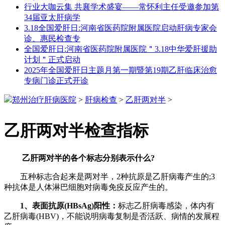
行业大咖云集 共襄学术盛宴——常怀利主任受邀参加第
34届亚太肝病学
3.18全国爱肝日:河南省医药院附属医院启动肝病专家会
诊、惠民检查专
全国爱肝日:河南省医药院附属医院＂3.18中华爱肝援助
计划＂正式启动
2025年全国爱肝日主题月第一期暨第19期乙肝临床治愈
专病门诊正式开诊
郑州治疗肝病医院
>
肝病检查
>
乙肝两对半
>
乙肝两对半检查指标
乙肝两对半的各个标志分别表示什么?
五种标志合起来是两对半，2种抗原是乙肝病毒产生的;3
种抗体是人体淋巴细胞对病毒免疫反应产生的。
1、表面抗原(HBsAg)阳性：
标志乙肝病毒感染，体内有
乙肝病毒(HBV)，不能说明病毒复制是否活跃、病情的发展程