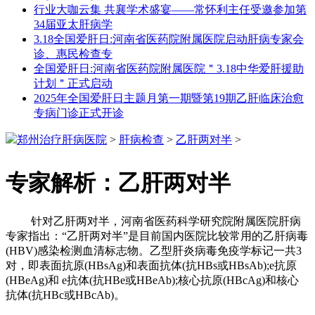
行业大咖云集 共襄学术盛宴——常怀利主任受邀参加第
34届亚太肝病学
3.18全国爱肝日:河南省医药院附属医院启动肝病专家会
诊、惠民检查专
全国爱肝日:河南省医药院附属医院＂3.18中华爱肝援助
计划＂正式启动
2025年全国爱肝日主题月第一期暨第19期乙肝临床治愈
专病门诊正式开诊
郑州治疗肝病医院
>
肝病检查
>
乙肝两对半
>
专家解析：乙肝两对半
针对乙肝两对半，河南省医药科学研究院附属医院肝病
专家指出：“乙肝两对半”是目前国内医院比较常用的乙肝病毒
(HBV)感染检测血清标志物。乙型肝炎病毒免疫学标记一共3
对，即表面抗原(HBsAg)和表面抗体(抗HBs或HBsAb);e抗原
(HBeAg)和 e抗体(抗HBe或HBeAb);核心抗原(HBcAg)和核心
抗体(抗HBc或HBcAb)。