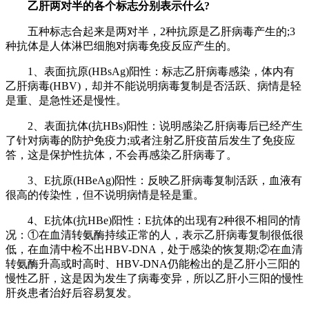
乙肝两对半的各个标志分别表示什么?
五种标志合起来是两对半，2种抗原是乙肝病毒产生的;3
种抗体是人体淋巴细胞对病毒免疫反应产生的。
1、表面抗原(HBsAg)阳性：标志乙肝病毒感染，体内有
乙肝病毒(HBV)，却并不能说明病毒复制是否活跃、病情是轻
是重、是急性还是慢性。
2、表面抗体(抗HBs)阳性：说明感染乙肝病毒后已经产生
了针对病毒的防护免疫力;或者注射乙肝疫苗后发生了免疫应
答，这是保护性抗体，不会再感染乙肝病毒了。
3、E抗原(HBeAg)阳性：反映乙肝病毒复制活跃，血液有
很高的传染性，但不说明病情是轻是重。
4、E抗体(抗HBe)阳性：E抗体的出现有2种很不相同的情
况：①在血清转氨酶持续正常的人，表示乙肝病毒复制很低很
低，在血清中检不出HBV-DNA，处于感染的恢复期;②在血清
转氨酶升高或时高时、HBV-DNA仍能检出的是乙肝小三阳的
慢性乙肝，这是因为发生了病毒变异，所以乙肝小三阳的慢性
肝炎患者治好后容易复发。