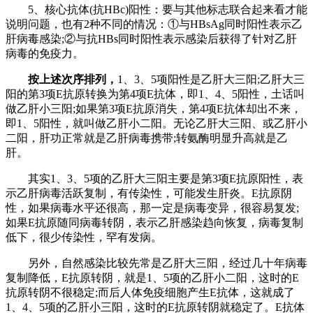
5、核心抗体(抗HBc)阳性：要与其他标志联合起来看才能
说明问题，也有2种不同的情况：①与HBsAg同时阳性表示乙
肝病毒感染;②与抗HBs同时阳性表示感染后获得了针对乙肝
病毒的免疫力。
按上述次序排列，
1、3、5项阳性是乙肝大三阳;乙肝大三
阳的第3项E抗原转换为第4项E抗体，即1、4、5阳性，土话叫
做乙肝小三阳;如果第3项E抗原消失，第4项E抗体却出不来，
即1、5阳性，就叫做乙肝小二阳。无论乙肝大三阳、或乙肝小
二阳，肝功正常就是乙肝病毒携带;转氨酶明显升高就是乙
肝。
其实1、3、5项的乙肝大三阳主要是第3项E抗原阳性，表
示乙肝病毒活跃复制，有传染性，可能发生肝炎。E抗原阴
性，如果病毒水平还很高，那一定是病毒变异，很容易复发;
如果E抗原随同病毒转阴，表示乙肝感染趋向恢复，病毒复制
低下，很少传染性，罕有发病。
另外，自然感染比较先常是乙肝大三阳，经过几十年病毒
复制降低，E抗原转阴，就是1、5项的乙肝小二阳，这时的E
抗原转阴不很稳定;而后人体免疫细胞产生E抗体，这就成了
1、4、5项的乙肝小三阳，这时的E抗原转阴就稳定了。E抗体