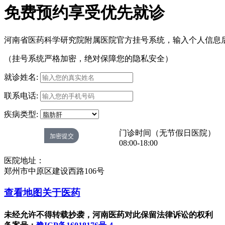
免费预约享受优先就诊
河南省医药科学研究院附属医院官方挂号系统，输入个人信息
（挂号系统严格加密，绝对保障您的隐私安全）
就诊姓名:
联系电话:
疾病类型:
门诊时间（无节假日医院）
08:00-18:00
医院地址：
郑州市中原区建设西路106号
查看地图
关于医药
未经允许不得转载抄袭，河南医药对此保留法律诉讼的权利