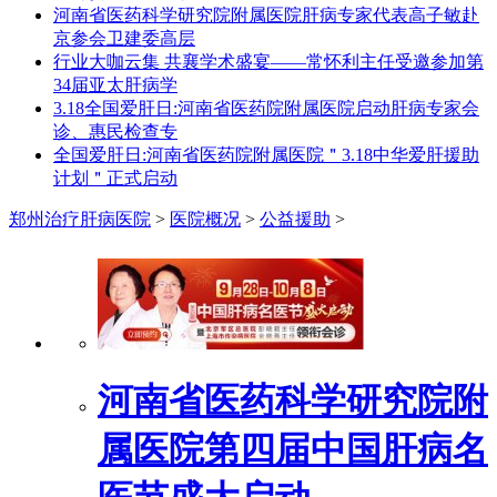
河南省医药科学研究院附属医院肝病专家代表高子敏赴
京参会卫建委高层
行业大咖云集 共襄学术盛宴——常怀利主任受邀参加第
34届亚太肝病学
3.18全国爱肝日:河南省医药院附属医院启动肝病专家会
诊、惠民检查专
全国爱肝日:河南省医药院附属医院＂3.18中华爱肝援助
计划＂正式启动
郑州治疗肝病医院
>
医院概况
>
公益援助
>
河南省医药科学研究院附
属医院第四届中国肝病名