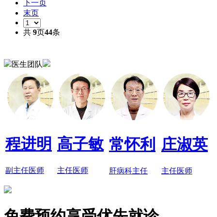
下一页
末页
共
9
页
44
条
医生团队
程进明
高子敏
常怀利
庄淑英
副主任医师
主任医师
肝病科主任
主任医师
免费预约享受优先就诊