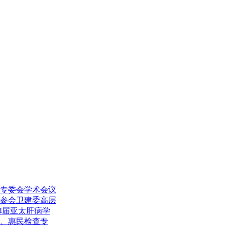
专委会学术会议
参会卫建委高层
4届亚太肝病学
诊、惠民检查专