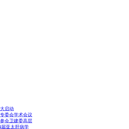
大启动
专委会学术会议
参会卫建委高层
4届亚太肝病学