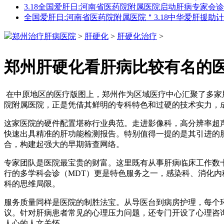
3.18全国爱肝日:河南省医药院附属医院启动肝病专家会
全国爱肝日:河南省医药院附属医院＂3.18中华爱肝援助
郑州治疗肝病医院
>
肝硬化
>
肝硬化治疗
>
郑州肝硬化看肝病比较有名的
在中原地区的医疗版图上，郑州作为区域医疗中心汇聚了多家
院附属医院，正是凭借其鲜明的专科特色和过硬的技术实力，
这家医院的硬件配置堪称行业典范。走进影像科，高分辨率超
快速出具精准的肝功能检测报告。特别值得一提的是其引进的
合，构建起强大的早期筛查网络。
专家团队是医院最宝贵的财富。这里既有从事肝病临床工作数
行的多学科会诊（MDT）更是特色服务之一，感染科、消化
科的思维局限。
服务质量同样是医院的制胜法宝。从导医台到病房护理，每个
议。针对肝病患者常见的心理压力问题，还专门开设了心理咨
人心的人文关怀。