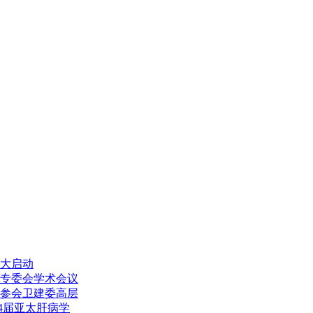
大启动
专委会学术会议
参会卫建委高层
4届亚太肝病学