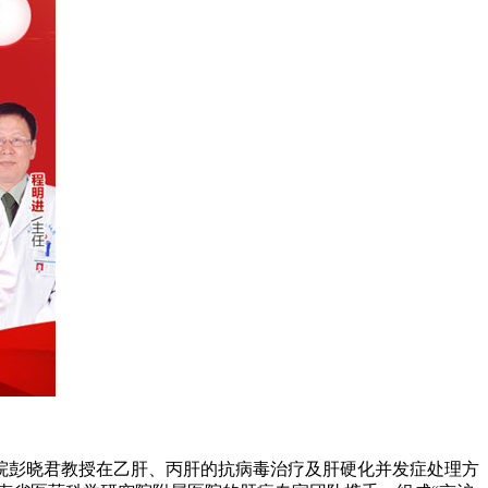
彭晓君教授在乙肝、丙肝的抗病毒治疗及肝硬化并发症处理方